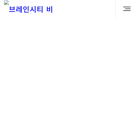
분양 Q&A
Q. 브레인시티 비스타동원은 몇 세대 규모로
조성되나요?
관리자
2026.05.17 13:57:39
조회 수: 26
A.
브레인시티 비스타동원은 지하 2층~지상 35층, 총 14개
동, 1,600세대 규모로 조성됩니다. 대단지 규모에 맞춰
단지배치, 조경, 커뮤니티, 평면 구성 등을 함께 확인해
보시는 것이 좋습니다.