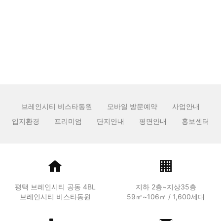
관리자
2026.05.17
조회 수:
19
1
브레인시티 비스타동원
모바일 방문예약
사업안내
입지환경
프리미엄
단지안내
평면안내
홍보센터
평택 브레인시티 공동 4BL
지하 2층~지상35층
브레인시티 비스타동원
59㎡~106㎡ / 1,600세대