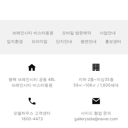
브레인시티 비스타동원
모바일 방문예약
사업안내
입지환경
프리미엄
단지안내
평면안내
홍보센터
평택 브레인시티 공동 4BL
지하 2층~지상35층
브레인시티 비스타동원
59㎡~106㎡ / 1,600세대
모델하우스 고객센터
사이드 협업 문의
1600-4473
galleryside@naver.com